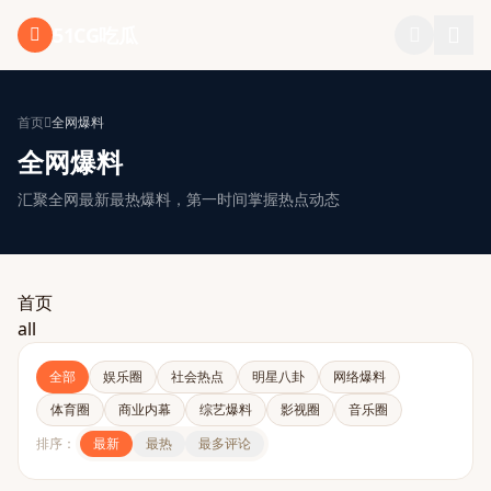
跳过导航
51CG吃瓜
首页
全网爆料
全网爆料
汇聚全网最新最热爆料，第一时间掌握热点动态
首页
all
全部
娱乐圈
社会热点
明星八卦
网络爆料
体育圈
商业内幕
综艺爆料
影视圈
音乐圈
排序：
最新
最热
最多评论