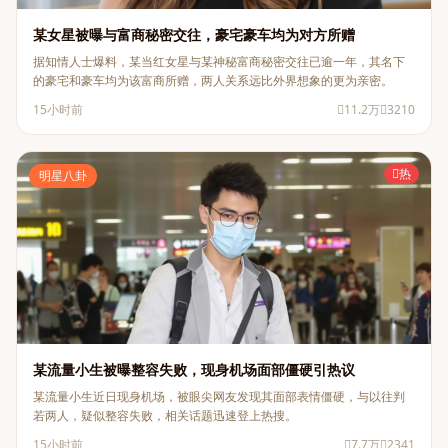
某女星被曝与富商秘密交往，豪宅豪车均为对方所赠
据知情人士爆料，某当红女星与某神秘富商秘密交往已逾一年，其名下
的豪宅和豪车均为该富商所赠，两人关系远比外界想象的更为亲密。
15小时前
11.2万
3210
热
明星八卦
某流量小生被曝整容失败，现身机场面部僵硬引热议
某流量小生近日现身机场，被眼尖网友发现其面部表情僵硬，与以往判
若两人，疑似整容失败，相关话题迅速登上热搜。
15小时前
7.7万
2341