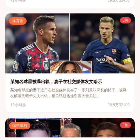
12小时前
9.3万
3456
热
体育圈
某知名球星被曝出轨，妻子在社交媒体发文暗示
某知名球星的妻子近日在社交媒体发布了一系列意味深长的帖子，被网
友解读为暗示丈夫出轨，相关话题迅速引发大量关注。
13小时前
6.5万
2109
热
综艺爆料