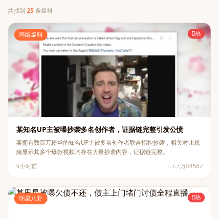
共找到
25
条爆料
热
网络爆料
某知名UP主被曝抄袭多名创作者，证据链完整引发公愤
某拥有数百万粉丝的知名UP主被多名创作者联合指控抄袭，相关对比视
频显示其多个爆款视频均存在大量抄袭内容，证据链完整。
9小时前
7.7万
4567
热
明星八卦