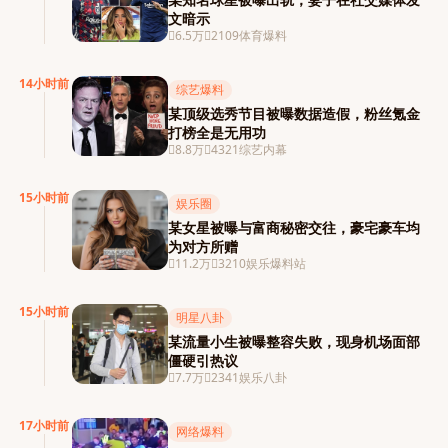
文暗示
6.5万
2109
体育爆料
14小时前
综艺爆料
某顶级选秀节目被曝数据造假，粉丝氪金
打榜全是无用功
8.8万
4321
综艺内幕
15小时前
娱乐圈
某女星被曝与富商秘密交往，豪宅豪车均
为对方所赠
11.2万
3210
娱乐爆料站
15小时前
明星八卦
某流量小生被曝整容失败，现身机场面部
僵硬引热议
7.7万
2341
娱乐八卦
17小时前
网络爆料