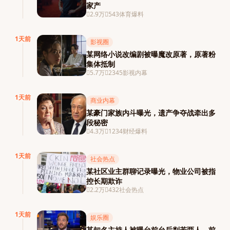
家产
2.9万
543
体育爆料
1天前
影视圈
某网络小说改编剧被曝魔改原著，原著粉
集体抵制
5.7万
2345
影视内幕
1天前
商业内幕
某豪门家族内斗曝光，遗产争夺战牵出多
段秘密
4.3万
1234
财经爆料
1天前
社会热点
某社区业主群聊记录曝光，物业公司被指
控长期欺诈
2.2万
432
社会热点
1天前
娱乐圈
某知名主持人被曝台前台后判若两人，前