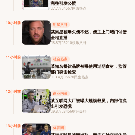
完整引发公愤
7.7万
4567
网络热点
10小时前
明星八卦
某男星被曝欠债不还，债主上门堵门讨债
全程直播
8.8万
3210
娱乐八卦
11小时前
社会热点
某知名餐饮品牌被曝使用过期食材，监管
部门突击检查
13.4万
5678
民生热点
12小时前
商业内幕
某互联网大厂被曝大规模裁员，内部信流
出引发恐慌
9.3万
3456
财经爆料
13小时前
体育圈
某知名球星被曝出轨，妻子在社交媒体发