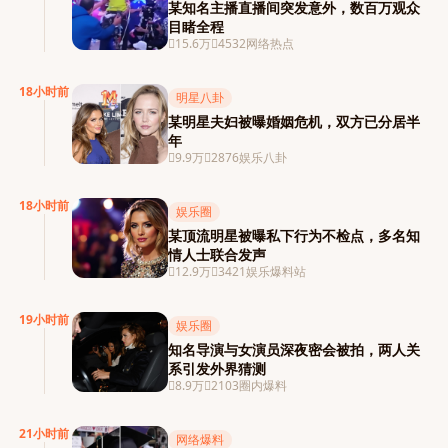
某知名主播直播间突发意外，数百万观众
目睹全程
15.6万
4532
网络热点
18小时前
明星八卦
某明星夫妇被曝婚姻危机，双方已分居半
年
9.9万
2876
娱乐八卦
18小时前
娱乐圈
某顶流明星被曝私下行为不检点，多名知
情人士联合发声
12.9万
3421
娱乐爆料站
19小时前
娱乐圈
知名导演与女演员深夜密会被拍，两人关
系引发外界猜测
8.9万
2103
圈内爆料
21小时前
网络爆料