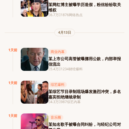
某网红博主被曝学历造假，粉丝纷纷取关
维权
6.7万
1876
网络热点
4月13日
1天前
商业内幕
某上市公司高管被曝挪用公款，内部举报
信流出
5.4万
1234
财经爆料
1天前
综艺爆料
某综艺节目录制现场爆发激烈冲突，多名
嘉宾拒绝继续录制
4.3万
987
综艺内幕
1天前
音乐圈
某知名歌手被曝合同纠纷，与经纪公司对