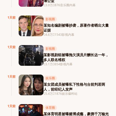
簿公堂
3.9万
876
音乐圈内幕
1天前
影视圈
某知名编剧被曝抄袭，原著作者晒出大量
证据
4.6万
1543
影视内幕
1天前
影视圈
某影视剧组被曝拖欠演员片酬长达一年，
多人联名维权
3.1万
654
影视内幕
1天前
娱乐圈
某女团成员被曝私下性格与台前判若两
人，前经纪人发声
5.4万
1876
娱乐爆料站
1天前
体育圈
某体育明星被曝赌博成瘾，豪掷千万输光