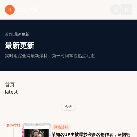
跳过导航
51CG吃瓜
首页
最新更新
最新更新
实时追踪全网最新爆料，第一时间掌握热点动态
首页
latest
今天
9小时前
网络爆料
某知名UP主被曝抄袭多名创作者，证据链