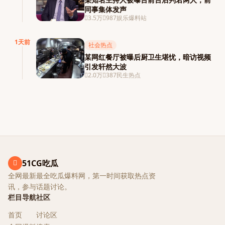
同事集体发声
3.5万
987
娱乐爆料站
1天前
社会热点
某网红餐厅被曝后厨卫生堪忧，暗访视频
引发轩然大波
2.0万
387
民生热点
51CG吃瓜
全网最新最全吃瓜爆料网，第一时间获取热点资
讯，参与话题讨论。
栏目导航
社区
首页
讨论区