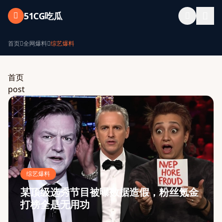
跳过导航
51CG吃瓜
首页
全网爆料
综艺爆料
首页
post
综艺爆料
某顶级选秀节目被曝数据造假，粉丝氪金
打榜全是无用功