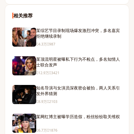
相关推荐
某综艺节目录制现场爆发激烈冲突，多名嘉宾
拒绝继续录制
4.3万
987
某顶流明星被曝私下行为不检点，多名知情人
士联合发声
12.9万
3421
知名导演与女演员深夜密会被拍，两人关系引
发外界猜测
8.9万
2103
某网红博主被曝学历造假，粉丝纷纷取关维权
6.7万
1876