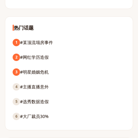
热门话题
#某顶流塌房事件
1
#网红学历造假
2
#明星婚姻危机
3
#主播直播意外
4
#选秀数据造假
5
#大厂裁员30%
6