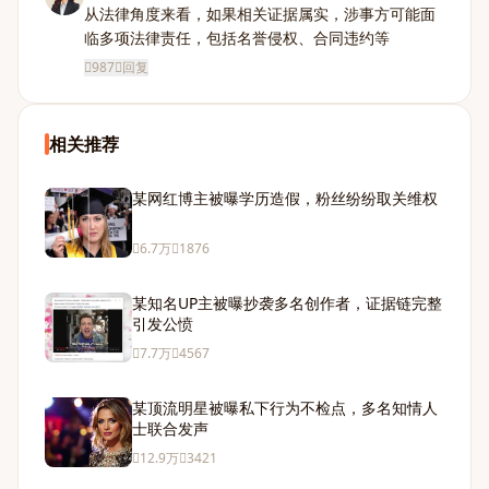
从法律角度来看，如果相关证据属实，涉事方可能面
临多项法律责任，包括名誉侵权、合同违约等
987
回复
相关推荐
某网红博主被曝学历造假，粉丝纷纷取关维权
6.7万
1876
某知名UP主被曝抄袭多名创作者，证据链完整
引发公愤
7.7万
4567
某顶流明星被曝私下行为不检点，多名知情人
士联合发声
12.9万
3421