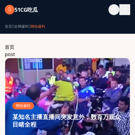
跳过导航
51CG吃瓜
首页
全网爆料
网络爆料
首页
post
网络爆料
某知名主播直播间突发意外，数百万观众
目睹全程