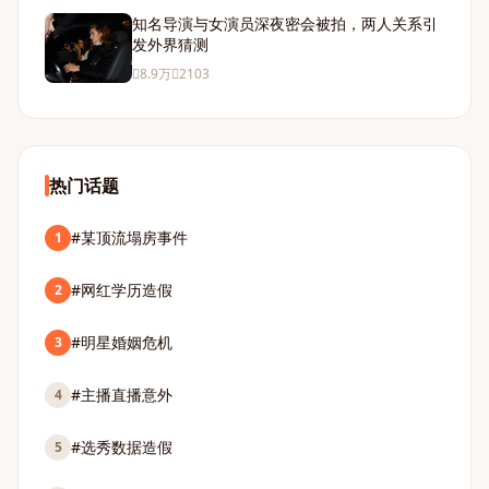
知名导演与女演员深夜密会被拍，两人关系引
发外界猜测
8.9万
2103
热门话题
#某顶流塌房事件
1
#网红学历造假
2
#明星婚姻危机
3
#主播直播意外
4
#选秀数据造假
5