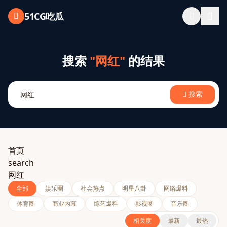
跳过导航
51CG吃瓜
搜索
"网红"
的结果
搜索
首页
search
网红
全部
娱乐圈
社会热点
明星八卦
网络爆料
体育圈
商业内幕
综艺爆料
影视圈
音乐圈
相关度
最新
最热