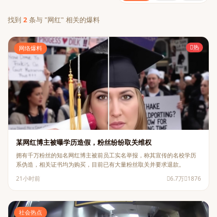
找到
2
条与 "网红" 相关的爆料
热
网络爆料
某网红博主被曝学历造假，粉丝纷纷取关维权
拥有千万粉丝的知名网红博主被前员工实名举报，称其宣传的名校学历
系伪造，相关证书均为购买，目前已有大量粉丝取关并要求退款。
21小时前
6.7万
1876
社会热点