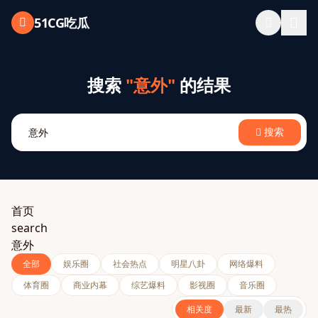
跳过导航
51CG吃瓜
搜索
"意外"
的结果
搜索
首页
search
意外
全部
娱乐圈
社会热点
明星八卦
网络爆料
体育圈
商业内幕
综艺爆料
影视圈
音乐圈
相关度
最新
最热