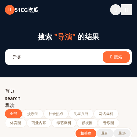
跳过导航
51CG吃瓜
搜索
"导演"
的结果
搜索
首页
search
导演
全部
娱乐圈
社会热点
明星八卦
网络爆料
体育圈
商业内幕
综艺爆料
影视圈
音乐圈
相关度
最新
最热