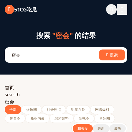
跳过导航
51CG吃瓜
搜索
"密会"
的结果
搜索
首页
search
密会
全部
娱乐圈
社会热点
明星八卦
网络爆料
体育圈
商业内幕
综艺爆料
影视圈
音乐圈
相关度
最新
最热