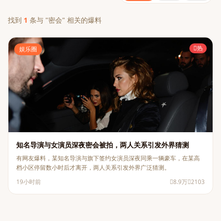
找到
1
条与 "密会" 相关的爆料
热
娱乐圈
知名导演与女演员深夜密会被拍，两人关系引发外界猜测
有网友爆料，某知名导演与旗下签约女演员深夜同乘一辆豪车，在某高
档小区停留数小时后才离开，两人关系引发外界广泛猜测。
19小时前
8.9万
2103