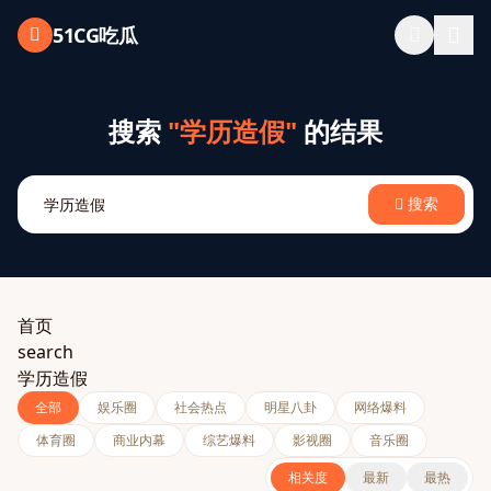
跳过导航
51CG吃瓜
搜索
"学历造假"
的结果
搜索
首页
search
学历造假
全部
娱乐圈
社会热点
明星八卦
网络爆料
体育圈
商业内幕
综艺爆料
影视圈
音乐圈
相关度
最新
最热