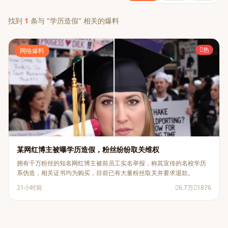
找到
1
条与 "学历造假" 相关的爆料
热
网络爆料
某网红博主被曝学历造假，粉丝纷纷取关维权
拥有千万粉丝的知名网红博主被前员工实名举报，称其宣传的名校学历
系伪造，相关证书均为购买，目前已有大量粉丝取关并要求退款。
21小时前
6.7万
1876